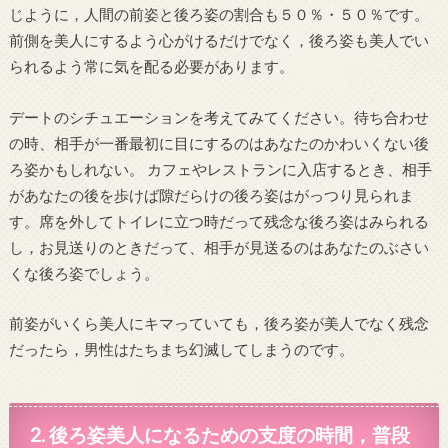
じように，人間の前姿と後ろ姿の割合も５０％・５０％です。
前側を美人にするよう心がけるだけでなく，後ろ姿も美人でい
られるよう常に気を配る必要があります。
デートのシチュエーションを考えてみてください。待ち合わせ
の時、相手が一番最初に目にするのはあなたのかわいくない後
ろ姿かもしれない。 カフェやレストランに入店するとき、相手
があなたの後を歩けば隙だらけの後ろ姿はがっつり見られま
す。席を外してトイレに立つ時だって残念な後ろ姿はみられる
し，お見送りのときだって、相手が見送るのはあなたのぶさい
くな後ろ姿でしょう。
前姿がいくら美人にキマっていても，後ろ姿が美人でなく残念
だったら，男性はたちまち幻滅してしまうのです。
2. 後ろ姿美人になるための支度の時間，普段