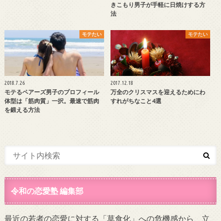
きこもり男子が手軽に日焼けする方
法
モテたい
モテたい
2018.7.26
2017.12.18
モテるペアーズ男子のプロフィール
万全のクリスマスを迎えるためにわ
体型は「筋肉質」一択。最速で筋肉
すれがちなこと4選
を鍛える方法
令和の恋愛塾 編集部
最近の若者の恋愛に対する「草食化」への危機感から、立