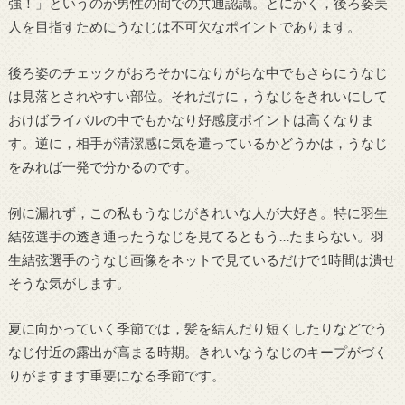
強！」というのが男性の間での共通認識。とにかく，後ろ姿美
人を目指すためにうなじは不可欠なポイントであります。
後ろ姿のチェックがおろそかになりがちな中でもさらにうなじ
は見落とされやすい部位。それだけに，うなじをきれいにして
おけばライバルの中でもかなり好感度ポイントは高くなりま
す。逆に，相手が清潔感に気を遣っているかどうかは，うなじ
をみれば一発で分かるのです。
例に漏れず，この私もうなじがきれいな人が大好き。特に羽生
結弦選手の透き通ったうなじを見てるともう…たまらない。羽
生結弦選手のうなじ画像をネットで見ているだけで1時間は潰せ
そうな気がします。
夏に向かっていく季節では，髪を結んだり短くしたりなどでう
なじ付近の露出が高まる時期。きれいなうなじのキープがづく
りがますます重要になる季節です。