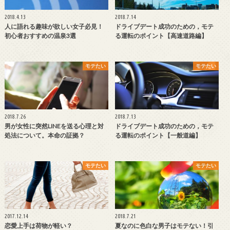
2018.4.13
2018.7.14
人に語れる趣味が欲しい女子必見！
ドライブデート成功のための，モテ
初心者おすすめの温泉3選
る運転のポイント【高速道路編】
モテたい
モテたい
2018.7.26
2018.7.13
男が女性に突然LINEを送る心理と対
ドライブデート成功のための，モテ
処法について。本命の証拠？
る運転のポイント【一般道編】
モテたい
モテたい
2017.12.14
2018.7.21
恋愛上手は荷物が軽い？
夏なのに色白な男子はモテない！引