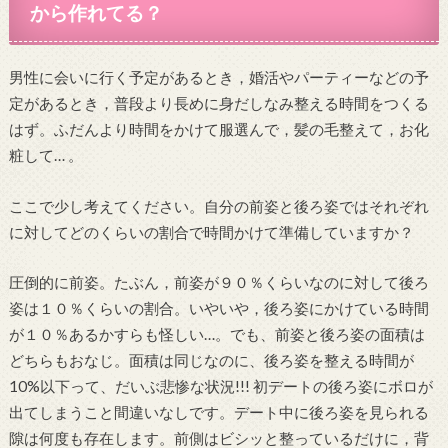
から作れてる？
男性に会いに行く予定があるとき，婚活やパーティーなどの予
定があるとき，普段より長めに身だしなみ整える時間をつくる
はず。ふだんより時間をかけて服選んで，髪の毛整えて，お化
粧して… 。
ここで少し考えてください。自分の前姿と後ろ姿ではそれぞれ
に対してどのくらいの割合で時間かけて準備していますか？
圧倒的に前姿。たぶん，前姿が９０％くらいなのに対して後ろ
姿は１０％くらいの割合。いやいや，後ろ姿にかけている時間
が１０％あるかすらも怪しい…。でも、前姿と後ろ姿の面積は
どちらもおなじ。面積は同じなのに、後ろ姿を整える時間が
10%以下って、だいぶ悲惨な状況!!! 初デートの後ろ姿にボロが
出てしまうこと間違いなしです。デート中に後ろ姿を見られる
隙は何度も存在します。前側はビシッと整っているだけに，背