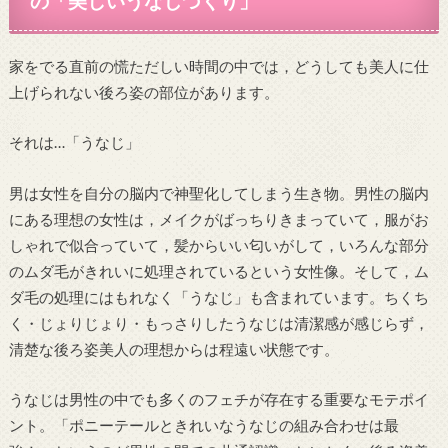
の「美しいうなじづくり」
家をでる直前の慌ただしい時間の中では，どうしても美人に仕
上げられない後ろ姿の部位があります。
それは…「うなじ」
男は女性を自分の脳内で神聖化してしまう生き物。男性の脳内
にある理想の女性は，メイクがばっちりきまっていて，服がお
しゃれで似合っていて，髪からいい匂いがして，いろんな部分
のムダ毛がきれいに処理されているという女性像。そして，ム
ダ毛の処理にはもれなく「うなじ」も含まれています。ちくち
く・じょりじょり・もっさりしたうなじは清潔感が感じらず，
清楚な後ろ姿美人の理想からは程遠い状態です。
うなじは男性の中でも多くのフェチが存在する重要なモテポイ
ント。「ポニーテールときれいなうなじの組み合わせは最