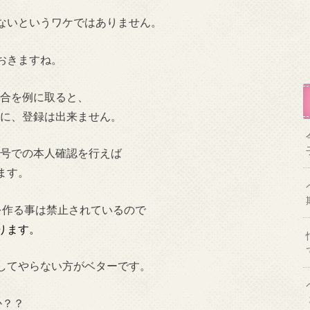
ないというワケではありません。
おきますね。
た場合を例に取ると、
ように、登録は出来ません。
話番号での本人確認を行えば
ます。
を作る事は禁止されているので
ります。
してやらない方がベターです。
か？？