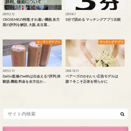
2019.2.12
2019.8.7
CROSS MEの特徴,すれ違い機能,各方
3分で読める マッチングアプリ比較
面の評判を解説. 大阪,名古屋…
マッチングアプリ
マッチングアプリ
2019.2.13
2018.10.11
DaiGo監修のwithは出会える? 評判,体
ペアーズのかわいい広告モデルは
験談,機能,料金を全方位か…
誰？今こそ正体を明らかに