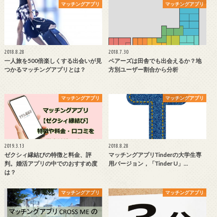
マッチングアプリ
マッチングアプリ
2018.8.28
2018.7.30
一人旅を500倍楽しくする出会いが見
ペアーズは田舎でも出会えるか？地
つかるマッチングアプリとは？
方別ユーザー割合から分析
マッチングアプリ
マッチングアプリ
2019.3.13
2018.8.28
ゼクシィ縁結びの特徴と料金、評
マッチングアプリTinderの大学生専
判。婚活アプリの中でのおすすめ度
用バージョン，「Tinder U」…
は？
マッチングアプリ
マッチングアプリ