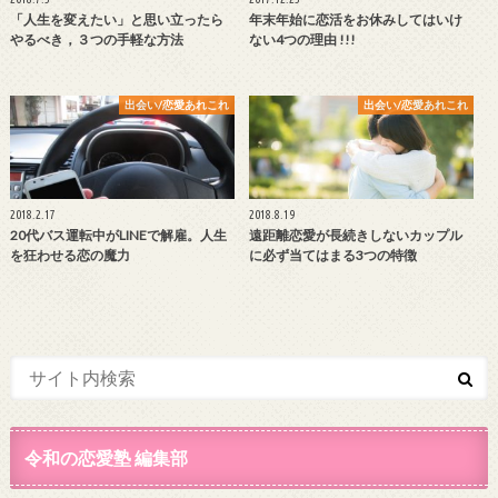
「人生を変えたい」と思い立ったら
年末年始に恋活をお休みしてはいけ
やるべき，３つの手軽な方法
ない4つの理由 !!!
出会い/恋愛あれこれ
出会い/恋愛あれこれ
2018.2.17
2018.8.19
20代バス運転中がLINEで解雇。人生
遠距離恋愛が長続きしないカップル
を狂わせる恋の魔力
に必ず当てはまる3つの特徴
令和の恋愛塾 編集部