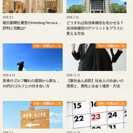
2018.9.3
2018.2.26
朝日新聞社運営のMeeting Terrace，
どうすれば自治体婚活を生かせる？
評判と活動は?
自治体婚活のデメリットをプラスに
変える方法
出会い/恋愛あれこれ
出会い/恋愛あれこれ
2018.6.16
2018.12.31
若者のゴルフ離れの原因から探る，
【新社会人必読】社会人の出会いの
20代のゴルフとの付き合い方
現実と、異性と出会う場所・方法
出会い/恋愛あれこれ
出会い/恋愛あれこれ
2018.7.5
2017.12.25