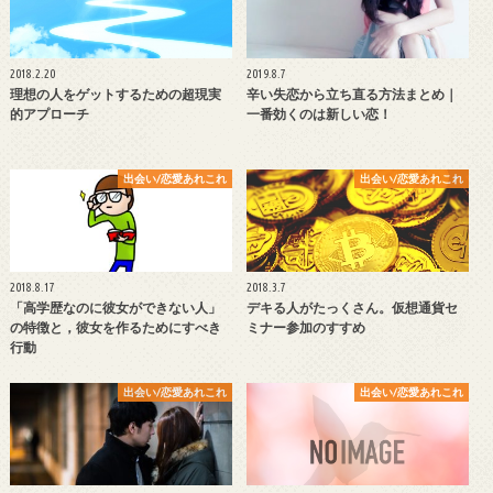
2018.2.20
2019.8.7
理想の人をゲットするための超現実
辛い失恋から立ち直る方法まとめ｜
的アプローチ
一番効くのは新しい恋！
出会い/恋愛あれこれ
出会い/恋愛あれこれ
2018.8.17
2018.3.7
「高学歴なのに彼女ができない人」
デキる人がたっくさん。仮想通貨セ
の特徴と，彼女を作るためにすべき
ミナー参加のすすめ
行動
出会い/恋愛あれこれ
出会い/恋愛あれこれ