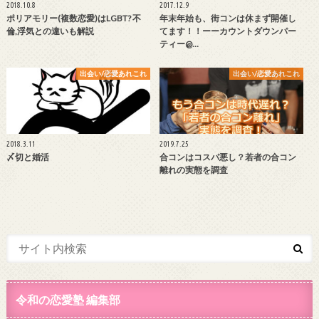
2018.10.8
2017.12.9
ポリアモリー(複数恋愛)はLGBT? 不
年末年始も、街コンは休まず開催し
倫,浮気との違いも解説
てます！！ーーカウントダウンパー
ティー@…
出会い/恋愛あれこれ
出会い/恋愛あれこれ
2018.3.11
2019.7.25
〆切と婚活
合コンはコスパ悪し？若者の合コン
離れの実態を調査
令和の恋愛塾 編集部