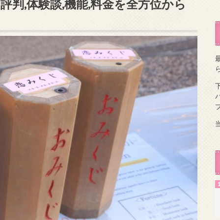
? 評判,体験談,機能,料金を全方位から