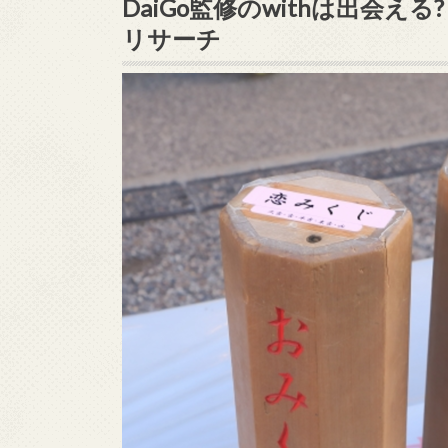
DaiGo監修のwithは出会える
リサーチ