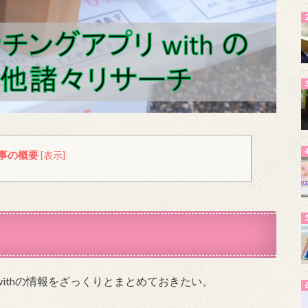
事の概要
[
表示
]
withの情報をざっくりとまとめておきたい。