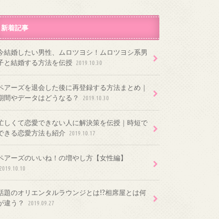
新着記事
今結婚したい男性、ムロツヨシ！ムロツヨシ系男
子と結婚する方法を伝授
2019.10.30
ペアーズを退会した後に再登録する方法まとめ｜
期間やデータはどうなる？
2019.10.30
忙しくて恋愛できない人に解決策を伝授｜時短で
できる恋愛方法も紹介
2019.10.17
ペアーズのいいね！の増やし方【女性編】
2019.10.10
話題のオリエンタルラウンジとは!?相席屋とは何
が違う？
2019.09.27