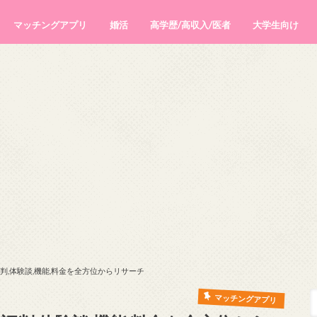
マッチングアプリ
婚活
高学歴/高収入/医者
大学生向け
医師との出会いまとめ
高収入男性と出会う方法まとめ
? 評判,体験談,機能,料金を全方位からリサーチ
マッチングアプリ