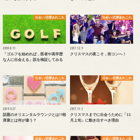
出会い/恋愛あれこれ
出会い/恋愛あれこれ
2018.8.11
2017.12.9
「ゴルフを始めれば，医者や高学歴
クリスマスの夜こそ，街コンへ！
な人に出会える」説を検証してみる
出会い/恋愛あれこれ
出会い/恋愛あれこれ
2019.9.27
2017.11.3
話題のオリエンタルラウンジとは!?相
クリスマスまでに出会うために「11
席屋とは何が違う？
月上旬」に動き出すべき理由
出会い/恋愛あれこれ
出会い/恋愛あれこれ