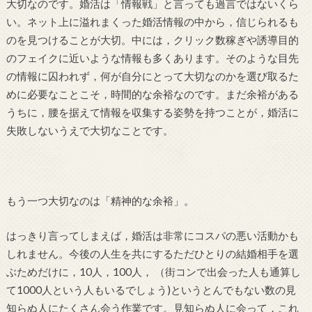
大切なのです。婚活は「情報戦」と言っても過言ではないくら
い。ネット上に溢れまくった婚活情報の中から，信じられるも
のを見つけることが大切。中には，クリック数稼ぎや誘導目的
のフェイクに近いような情報も多くあります。そのような目先
の情報に囚われず，何が自分にとって大切なのかを選び取るた
めに必要なことこそ，時間的な余裕なのです。まだ余裕がある
うちに，腰を据えて情報を収集する姿勢を持つことが，婚活に
失敗しないうえで大切なことです。
もう一つ大切なのは「精神的な余裕」。
はっきり言ってしまえば，婚活は非常にコスパの悪い活動かも
しれません。今後の人生を共にするただひとりの結婚相手を選
ぶためだけに，10人，100人， （街コンで出会った人も通算し
て1000人という人もいるでしょう)というとんでもない数の見
知らぬ人にたくさん会う作業です。見知らぬ人に会って，これ