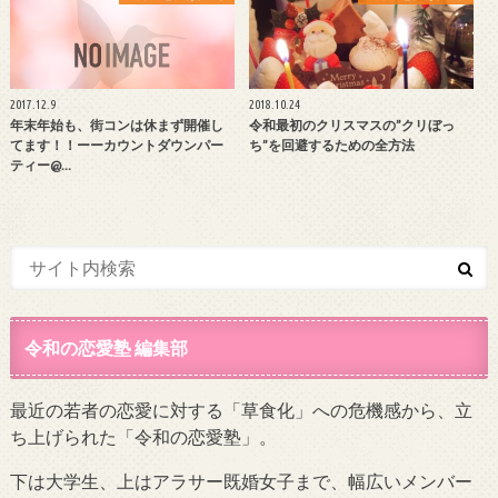
2017.12.9
2018.10.24
年末年始も、街コンは休まず開催し
令和最初のクリスマスの”クリぼっ
てます！！ーーカウントダウンパー
ち”を回避するための全方法
ティー@…
令和の恋愛塾 編集部
最近の若者の恋愛に対する「草食化」への危機感から、立
ち上げられた「令和の恋愛塾」。
下は大学生、上はアラサー既婚女子まで、幅広いメンバー