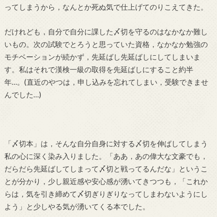
ってしまうから，なんとか死ぬ気で仕上げてのりこえてきた。
だけれども，自分で自分に課した〆切を守るのはなかなか難し
いもの。次の試験でとろうと思っていた資格，なかなか勉強の
モチベーションが続かず，先延ばし先延ばしにしてしまいま
す。私はそれで漢検一級の取得を先延ばしにすること約半
年…。(直近のやつは，申し込みを忘れてしまい，受験できませ
んでした…)
「〆切本」は，そんな自分自身に対する〆切を伸ばしてしまう
私の心に深く染み入りました。「ああ，あの偉大な文豪でも，
だらだら先延ばしてしまって〆切と戦ってるんだな」というこ
とが分かり，少し親近感や安心感が湧いてきつつも，「これか
らは，気を引き締めて〆切ぎりぎりなってしまわないようにし
よう」と少しやる気が湧いてくる本でした。