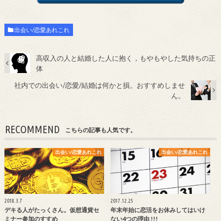
出会い/恋愛あれこれ
高収入の人と結婚した人に抱く，もやもやした気持ちの正
体
社内での出会い/恋愛/結婚は何かと損。おすすめしませ
ん。
RECOMMEND
こちらの記事も人気です。
出会い/恋愛あれこれ
出会い/恋愛あれこれ
2018.3.7
2017.12.25
デキる人がたっくさん。仮想通貨セ
年末年始に恋活をお休みしてはいけ
ミナー参加のすすめ
ない4つの理由 !!!