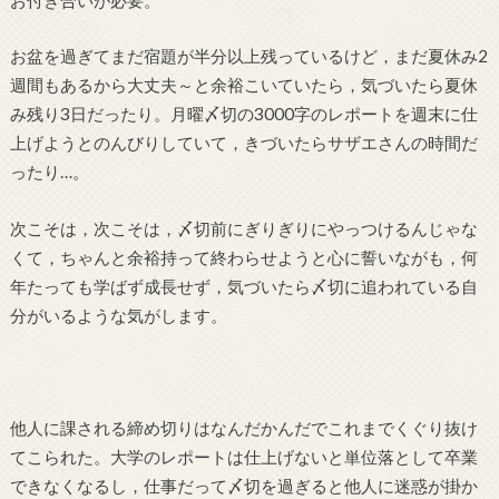
お盆を過ぎてまだ宿題が半分以上残っているけど，まだ夏休み2
週間もあるから大丈夫～と余裕こいていたら，気づいたら夏休
み残り3日だったり。月曜〆切の3000字のレポートを週末に仕
上げようとのんびりしていて，きづいたらサザエさんの時間だ
ったり…。
次こそは，次こそは，〆切前にぎりぎりにやっつけるんじゃな
くて，ちゃんと余裕持って終わらせようと心に誓いながも，何
年たっても学ばず成長せず，気づいたら〆切に追われている自
分がいるような気がします。
他人に課される締め切りはなんだかんだでこれまでくぐり抜け
てこられた。大学のレポートは仕上げないと単位落として卒業
できなくなるし，仕事だって〆切を過ぎると他人に迷惑が掛か