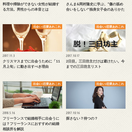
料理や掃除ができない女性が結婚す
さんま&岡村隆史に学ぶ、”傷の舐め
る方法。男性からの本音とは
合いをしない" 独身女子会のありかた
出会い/恋愛あれこれ
出会い/恋愛あれこれ
2017.11.3
2017.10.17
クリスマスまでに出会うために「11
2日目。三日坊主だけは避けたい。今
月上旬」に動き出すべき理由
までの三日坊主リスト
出会い/恋愛あれこれ
出会い/恋愛あれこれ
2018.5.16
2017.10.16
フリーランスで結婚相手に出会うに
探さない？待つの？
は？フリーランスにおすすめの結婚
相談所を解説