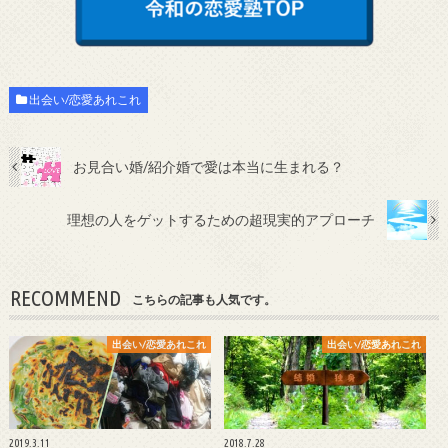
出会い/恋愛あれこれ
お見合い婚/紹介婚で愛は本当に生まれる？
理想の人をゲットするための超現実的アプローチ
RECOMMEND
こちらの記事も人気です。
出会い/恋愛あれこれ
出会い/恋愛あれこれ
2019.3.11
2018.7.28