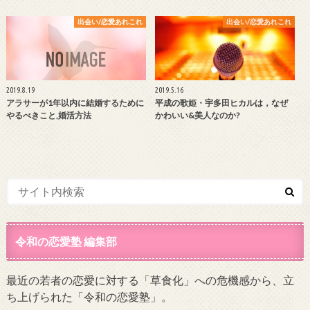
出会い/恋愛あれこれ
出会い/恋愛あれこれ
2019.8.19
2019.5.16
アラサーが1年以内に結婚するために
平成の歌姫・宇多田ヒカルは，なぜ
やるべきこと,婚活方法
かわいい&美人なのか?
令和の恋愛塾 編集部
最近の若者の恋愛に対する「草食化」への危機感から、立
ち上げられた「令和の恋愛塾」。